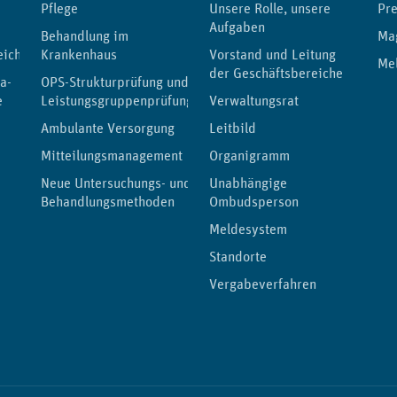
Pflege
Unsere Rolle, unsere
Pre
Aufgaben
Behandlung im
Ma
eichnis
Krankenhaus
Vorstand und Leitung
Me
der Geschäftsbereiche
a-
OPS-Strukturprüfung und
e
Leistungsgruppenprüfungen
Verwaltungsrat
Ambulante Versorgung
Leitbild
Mitteilungsmanagement
Organigramm
Neue Untersuchungs- und
Unabhängige
Behandlungsmethoden
Ombudsperson
Meldesystem
Standorte
Vergabeverfahren