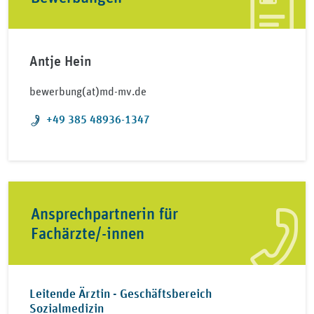
Antje Hein
bewerbung(at)md-mv.de
Telefon:
+49 385 48936-1347
Ansprechpartnerin für
Fachärzte/-innen
Leitende Ärztin - Geschäftsbereich
Sozialmedizin