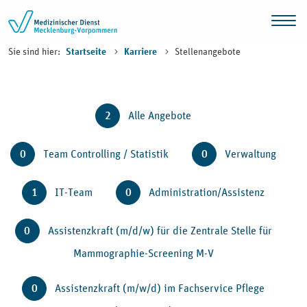
Zum Inhalt springen
Sie sind hier:
Stellenangebote
Startseite
Karriere
2
Alle Angebote
0
Team Controlling / Statistik
0
Verwaltung
1
IT-Team
0
Administration/Assistenz
0
Assistenzkraft (m/d/w) für die Zentrale Stelle für
Mammographie-Screening M-V
0
Assistenzkraft (m/w/d) im Fachservice Pflege